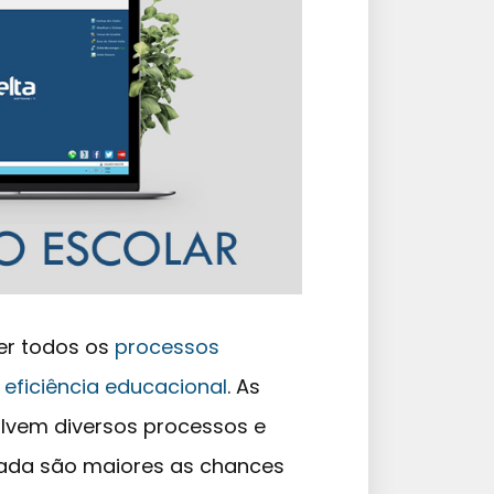
ter todos os
processos
a
eficiência educacional
. As
volvem diversos processos e
ada são maiores as chances