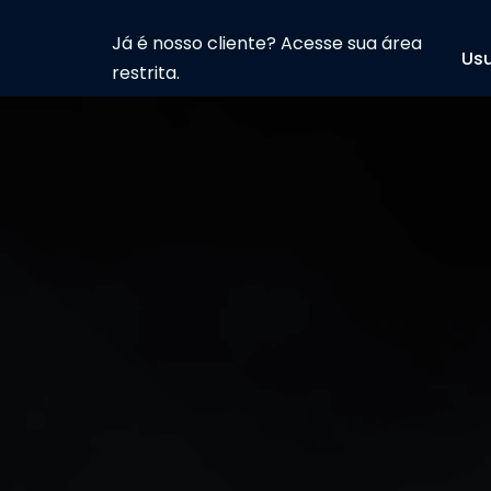
Já é nosso cliente? Acesse sua área
Usu
restrita.