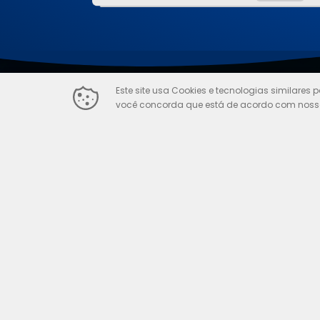
Este site usa Cookies e tecnologias similares 
Potenciali
você concorda que está de acordo com nossa 
Controle Acadêmico
Registro de Notas e Avaliações.
Matrículas e Registro de Alunos.
Acompanhamento de Frequência.