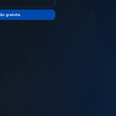
ão gratuita.
.