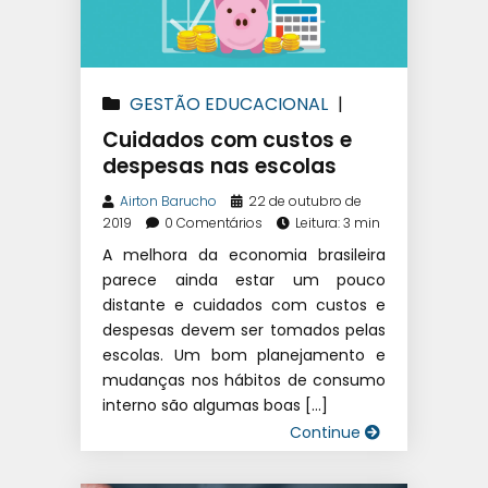
GESTÃO EDUCACIONAL
|
GESTÃO FINANCEIRA ESCOLAR
Cuidados com custos e
despesas nas escolas
Airton Barucho
22 de outubro de
2019
0 Comentários
Leitura: 3 min
A melhora da economia brasileira
parece ainda estar um pouco
distante e cuidados com custos e
despesas devem ser tomados pelas
escolas. Um bom planejamento e
mudanças nos hábitos de consumo
interno são algumas boas […]
Continue