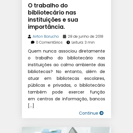
SISTEMA DE GESTÃO
O trabalho do
EDUCACIONAL
|
SOFTWARE
bibliotecário nas
instituições e sua
ESCOLAR
importância.
Airton Barucho
28 de junho de 2018
0 Comentários
Leitura: 3 min
Quem nunca associou diretamente
o trabalho do bibliotecário nas
instituições ao calmo ambiente das
bibliotecas? No entanto, além de
atuar em bibliotecas escolares,
públicas e privadas, o bibliotecário
também pode exercer função
em centros de informação, bancos
[…]
Continue