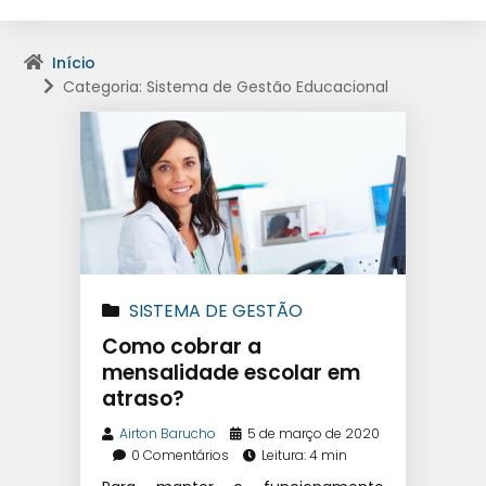
Início
Categoria: Sistema de Gestão Educacional
SISTEMA DE GESTÃO
EDUCACIONAL
|
SISTEMA DE
Como cobrar a
GESTÃO ESCOLAR
|
SOFTWARE
mensalidade escolar em
atraso?
ESCOLAR
Airton Barucho
5 de março de 2020
0 Comentários
Leitura: 4 min