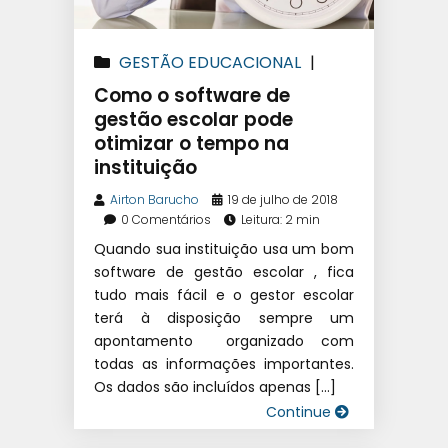
GESTÃO EDUCACIONAL
|
SISTEMA DE GESTÃO
Como o software de
EDUCACIONAL
|
SOFTWARE
gestão escolar pode
otimizar o tempo na
ESCOLAR
instituição
Airton Barucho
19 de julho de 2018
0 Comentários
Leitura: 2 min
Quando sua instituição usa um bom
software de gestão escolar , fica
tudo mais fácil e o gestor escolar
terá à disposição sempre um
apontamento organizado com
todas as informações importantes.
Os dados são incluídos apenas […]
Continue