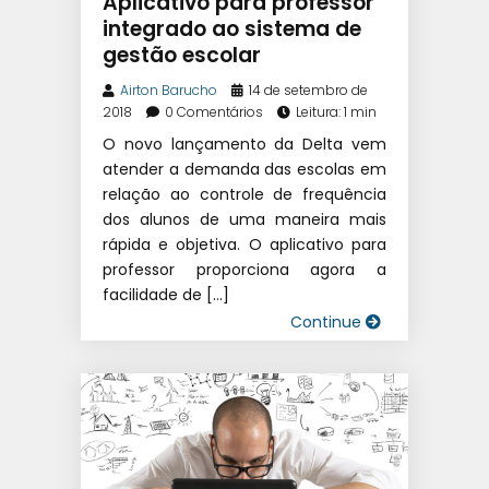
Aplicativo para professor
EDUCACIONAL
|
SISTEMA DE
integrado ao sistema de
gestão escolar
GESTÃO ESCOLAR
|
SOFTWARE
ESCOLAR
Airton Barucho
14 de setembro de
2018
0 Comentários
Leitura: 1 min
O novo lançamento da Delta vem
atender a demanda das escolas em
relação ao controle de frequência
dos alunos de uma maneira mais
rápida e objetiva. O aplicativo para
professor proporciona agora a
facilidade de […]
Continue