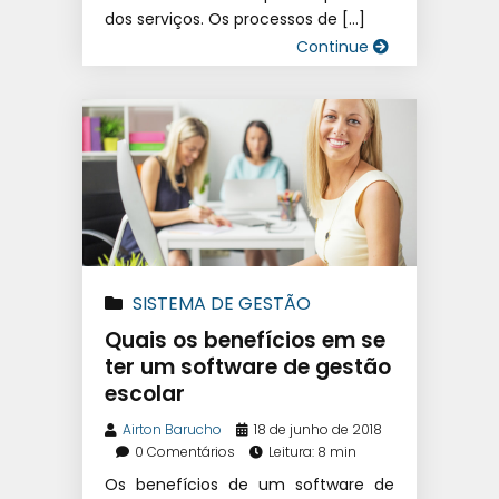
dos serviços. Os processos de […]
Continue
SISTEMA DE GESTÃO
EDUCACIONAL
|
SISTEMA DE
Quais os benefícios em se
GESTÃO ESCOLAR
|
SOFTWARE
ter um software de gestão
escolar
ESCOLAR
Airton Barucho
18 de junho de 2018
0 Comentários
Leitura: 8 min
Os benefícios de um software de