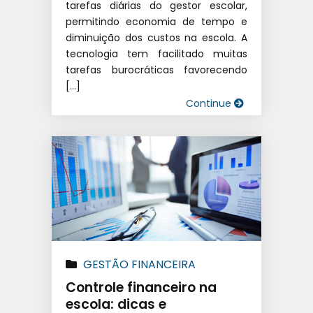
tarefas diárias do gestor escolar,
permitindo economia de tempo e
diminuição dos custos na escola. A
tecnologia tem facilitado muitas
tarefas burocráticas favorecendo
[…]
Continue
GESTÃO FINANCEIRA
ESCOLAR
|
SISTEMA DE GESTÃO
Controle financeiro na
EDUCACIONAL
|
SOFTWARE
escola: dicas e