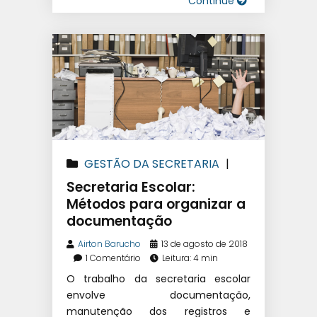
Continue
GESTÃO DA SECRETARIA
|
SISTEMA DE GESTÃO
Secretaria Escolar:
EDUCACIONAL
|
SOFTWARE
Métodos para organizar a
documentação
ESCOLAR
Airton Barucho
13 de agosto de 2018
1 Comentário
Leitura: 4 min
O trabalho da secretaria escolar
envolve documentação,
manutenção dos registros e