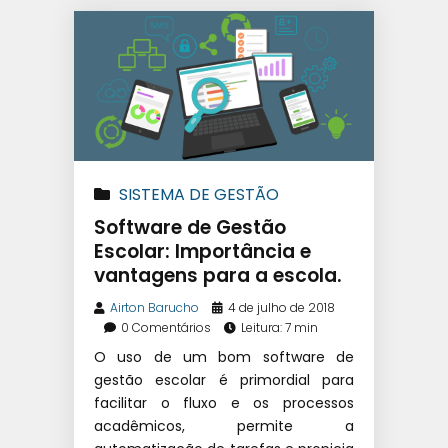
SISTEMA DE GESTÃO
EDUCACIONAL
|
SOFTWARE
Software de Gestão
ESCOLAR
Escolar: Importância e
vantagens para a escola.
Airton Barucho
4 de julho de 2018
0 Comentários
Leitura: 7 min
O uso de um bom software de
gestão escolar é primordial para
facilitar o fluxo e os processos
acadêmicos, permite a