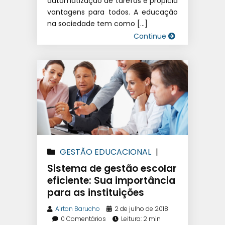
automatização de tarefas e propicia
vantagens para todos. A educação
na sociedade tem como […]
Continue
GESTÃO EDUCACIONAL
|
SISTEMA DE GESTÃO
Sistema de gestão escolar
EDUCACIONAL
|
SOFTWARE
eficiente: Sua importância
para as instituições
ESCOLAR
Airton Barucho
2 de julho de 2018
0 Comentários
Leitura: 2 min