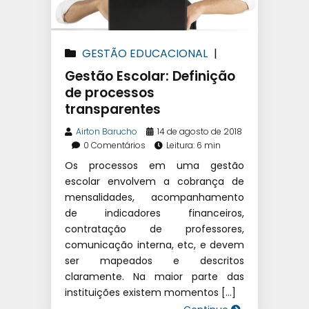
GESTÃO EDUCACIONAL
|
GESTÃO FINANCEIRA ESCOLAR
|
Gestão Escolar: Definição
SISTEMA DE GESTÃO
de processos
transparentes
EDUCACIONAL
|
SOFTWARE
ESCOLAR
Airton Barucho
14 de agosto de 2018
0 Comentários
Leitura: 6 min
Os processos em uma gestão
escolar envolvem a cobrança de
mensalidades, acompanhamento
de indicadores financeiros,
contratação de professores,
comunicação interna, etc, e devem
ser mapeados e descritos
claramente. Na maior parte das
instituições existem momentos […]