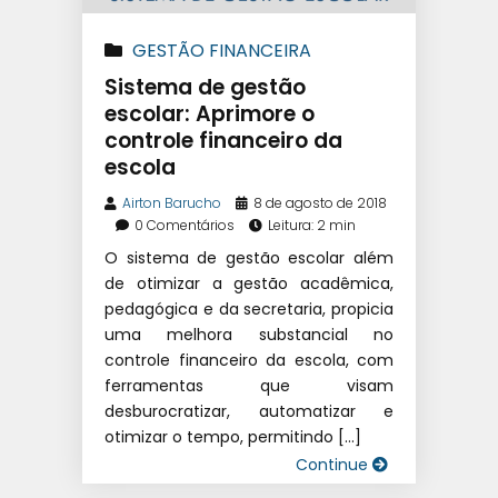
GESTÃO FINANCEIRA
ESCOLAR
|
SISTEMA DE GESTÃO
Sistema de gestão
EDUCACIONAL
|
SOFTWARE
escolar: Aprimore o
controle financeiro da
ESCOLAR
escola
Airton Barucho
8 de agosto de 2018
0 Comentários
Leitura: 2 min
O sistema de gestão escolar além
de otimizar a gestão acadêmica,
pedagógica e da secretaria, propicia
uma melhora substancial no
controle financeiro da escola, com
ferramentas que visam
desburocratizar, automatizar e
otimizar o tempo, permitindo […]
Continue