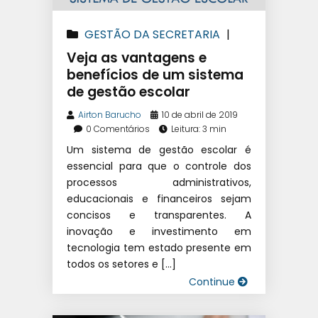
GESTÃO DA SECRETARIA
|
SISTEMA DE GESTÃO ESCOLAR
Veja as vantagens e
benefícios de um sistema
de gestão escolar
Airton Barucho
10 de abril de 2019
0 Comentários
Leitura: 3 min
Um sistema de gestão escolar é
essencial para que o controle dos
processos administrativos,
educacionais e financeiros sejam
concisos e transparentes. A
inovação e investimento em
tecnologia tem estado presente em
todos os setores e […]
Continue