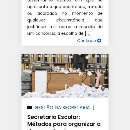
testemunho escrito em que se
apresenta o que aconteceu, tratado
ou acordado no momento de
qualquer circunstância que
justifique, tais como a reunião de
um consórcio, a escolha de […]
Continue
GESTÃO DA SECRETARIA
|
SISTEMA DE GESTÃO
Secretaria Escolar:
EDUCACIONAL
|
SOFTWARE
Métodos para organizar a