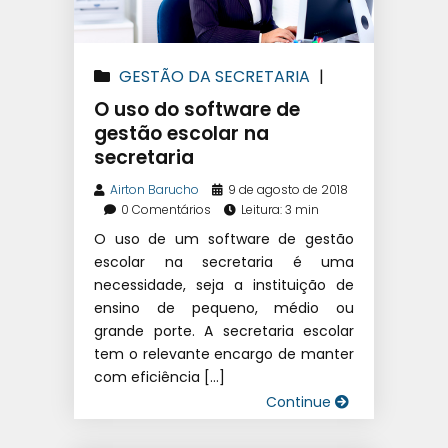
GESTÃO DA SECRETARIA
|
SOFTWARE ESCOLAR
O uso do software de
gestão escolar na
secretaria
Airton Barucho
9 de agosto de 2018
0 Comentários
Leitura: 3 min
O uso de um software de gestão
escolar na secretaria é uma
necessidade, seja a instituição de
ensino de pequeno, médio ou
grande porte. A secretaria escolar
tem o relevante encargo de manter
com eficiência […]
Continue