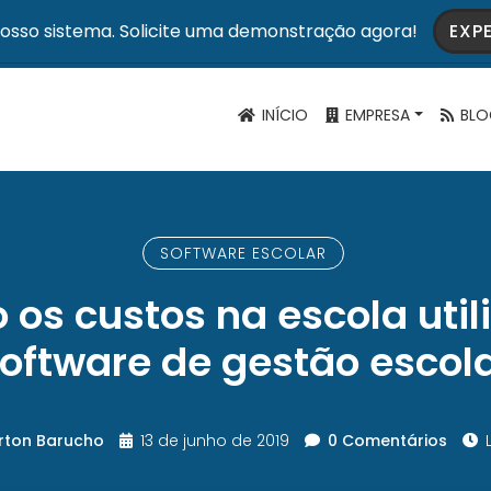
osso sistema. Solicite uma demonstração agora!
EXP
INÍCIO
EMPRESA
BLO
SOFTWARE ESCOLAR
 os custos na escola uti
oftware de gestão escol
irton Barucho
13 de junho de 2019
0 Comentários
L