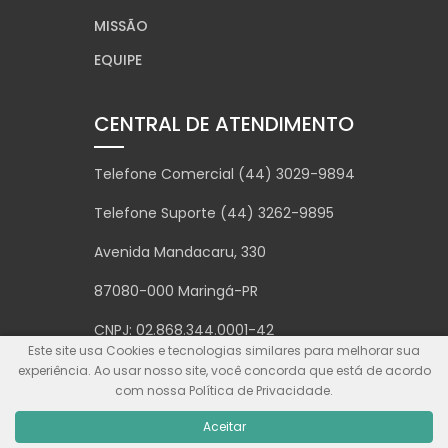
MISSÃO
EQUIPE
CENTRAL DE ATENDIMENTO
Telefone Comercial (44) 3029-9894
Telefone Suporte (44) 3262-9895
Avenida Mandacaru, 330
87080-000 Maringá-PR
CNPJ: 02.868.344.0001-42
Este site usa Cookies e tecnologias similares para melhorar sua
experiência. Ao usar nosso site, você concorda que está de acordo
com nossa Política de Privacidade.
Aceitar
SOLUÇÕES