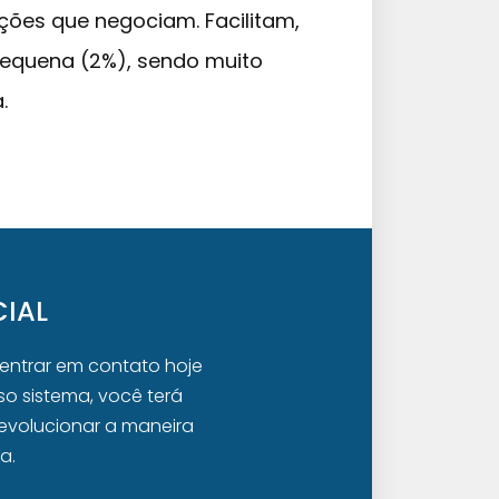
ções que negociam. Facilitam,
equena (2%), sendo muito
.
IAL
 entrar em contato hoje
o sistema, você terá
evolucionar a maneira
a.