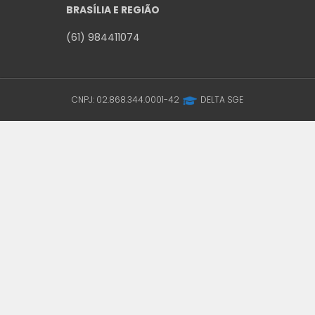
BRASÍLIA E REGIÃO
(61) 984411074
CNPJ: 02.868.344.0001-42
DELTA SGE