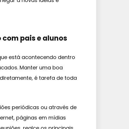
hegar a novas ideias e
 com pais e alunos
 que está acontecendo dentro
ducados. Manter uma boa
diretamente, é tarefa de toda
niões periódicas ou através de
ernet, páginas em mídias
reuniões, realce os principais