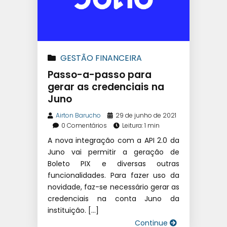
GESTÃO FINANCEIRA
ESCOLAR
Passo-a-passo para
gerar as credenciais na
Juno
Airton Barucho
29 de junho de 2021
0 Comentários
Leitura: 1 min
A nova integração com a API 2.0 da
Juno vai permitir a geração de
Boleto PIX e diversas outras
funcionalidades. Para fazer uso da
novidade, faz-se necessário gerar as
credenciais na conta Juno da
instituição. […]
Continue